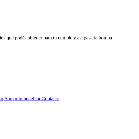
icios que podés obtener para tu cumple y así pasarla bomba
og
Sumar tu beneficio
Contacto