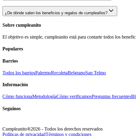
¿De dónde salen los beneficios y regalos de cumpleaños?
Sobre cumpleanito
El objetivo es simple, cumpleanito está para contarte todos los benef
Populares
Barrios
Todos los barrios
Palermo
Recoleta
Belgrano
San Telmo
Información
Cómo funciona
Metodología
Cómo verificamos
Preguntas frecuentes
Bl
Seguinos
Cumpleanito®
2026
- Todos los derechos reservados
Políticas de privacidad
Términos y condiciones